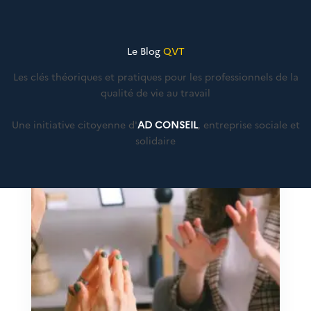
Le Blog
QVT
Les clés théoriques et pratiques pour les professionnels de la
qualité de vie au travail
Une initiative citoyenne d'
AD CONSEIL
, entreprise sociale et
solidaire