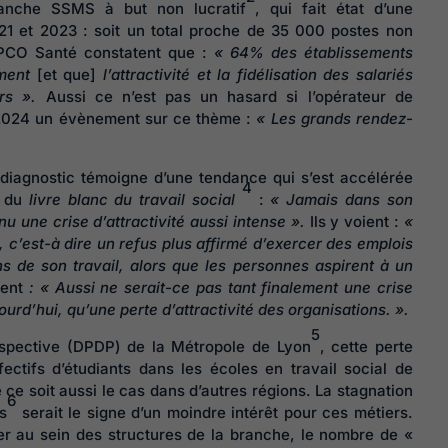
anche SSMS à but non lucratif
, qui fait état d’une
1 et 2023 : soit un total proche de 35 000 postes non
PCO Santé constatent que :
« 64% des établissements
ement
[et que]
l’attractivité et la fidélisation des salariés
urs ».
Aussi ce n’est pas un hasard si l’opérateur de
2024 un évènement sur ce thème :
« Les grands rendez-
diagnostic témoigne d’une tendance qui s’est accélérée
4
s du
livre blanc du travail social
:
« Jamais dans son
nnu une crise d’attractivité aussi intense ».
Ils y voient :
«
, c’est-à dire un refus plus affirmé d’exercer des emplois
ns de son travail, alors que les personnes aspirent à un
utent
:
« Aussi ne serait-ce pas tant finalement une crise
jourd’hui, qu’une perte d’attractivité des organisations. ».
5
ospective (DPDP) de la Métropole de Lyon
, cette perte
Harcèlement 
effectifs d’étudiants dans les écoles en travail social de
travail : quell
 ce soit aussi le cas dans d’autres régions. La stagnation
6
es
serait le signe d’un moindre intérêt pour ces métiers.
actions pour
er au sein des structures de la branche, le nombre de «
maîtriser les