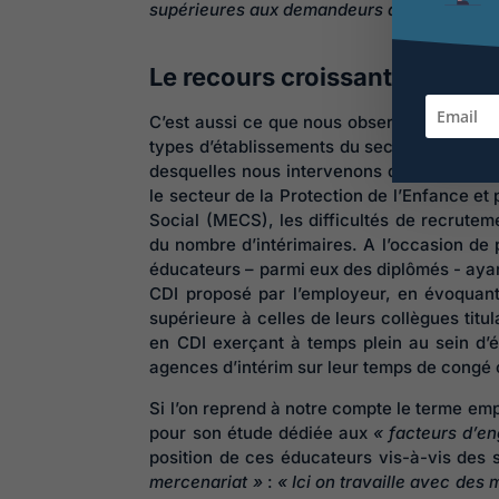
supérieures aux demandeurs d’emploi).
Le recours croissant à des in
C’est aussi ce que nous observons au sein
types d’établissements du secteur social e
desquelles nous intervenons dans le cadre 
le secteur de la Protection de l’Enfance e
Social (MECS), les difficultés de recrutem
du nombre d’intérimaires. A l’occasion de
éducateurs – parmi eux des diplômés - ayant 
CDI proposé par l’employeur, en évoquant 
supérieure à celles de leurs collègues tit
en CDI exerçant à temps plein au sein d’é
agences d’intérim sur leur temps de congé
Si l’on reprend à notre compte le terme em
pour son étude dédiée aux
« facteurs d’e
position de ces éducateurs vis-à-vis des 
mercenariat »
:
« Ici on travaille avec des