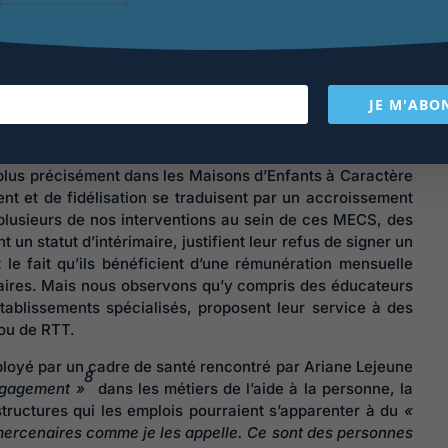
térimaires
JE M'ABO
 des équipes professionnelles qui exercent dans d’autres
t médico-social. Des structures socio-éducatives au sein
de la prévention des risques professionnels. Ainsi, dans
t plus précisément dans les Maisons d’Enfants à Caractère
ent et de fidélisation se traduisent par un accroissement
 plusieurs de nos interventions au sein de ces MECS, des
un statut d’intérimaire, justifient leur refus de signer un
le fait qu’ils bénéficient d’une rémunération mensuelle
ulaires. Mais nous observons qu’y compris des éducateurs
tablissements spécialisés, proposent leur service à des
 ou de RTT.
ployé par un cadre de santé rencontré par Ariane Lejeune
8
ngagement »
dans les métiers de l’aide à la personne, la
structures qui les emplois pourraient s’apparenter à du
«
 mercenaires comme je les appelle. Ce sont des personnes