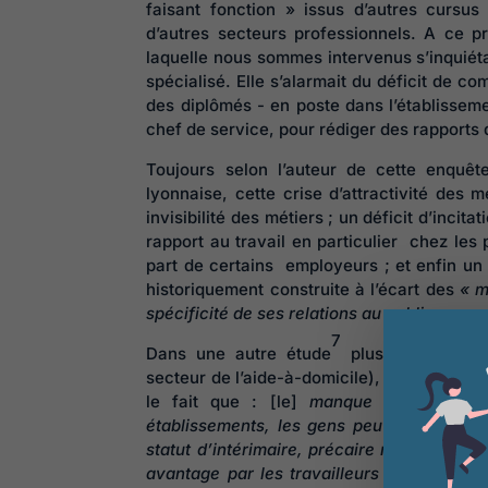
faisant fonction » issus d’autres cursu
d’autres secteurs professionnels. A ce 
laquelle nous sommes intervenus s’inquiét
spécialisé. Elle s’alarmait du déficit de 
des diplômés - en poste dans l’établisseme
chef de service, pour rédiger des rapports
Toujours selon l’auteur de cette enquêt
lyonnaise, cette crise d’attractivité des 
invisibilité des métiers ; un déficit d’inci
rapport au travail en particulier chez le
part de certains employeurs ; et enfin un r
historiquement construite à l’écart des
« m
spécificité de ses relations au public. ».
7
Dans une autre étude
plus particuliè
secteur de l’aide-à-domicile), toujours pou
le fait que : [le]
manque de candidatu
établissements, les gens peuvent préférer
statut d’intérimaire, précaire mais néanmoi
avantage par les travailleurs dans le cad