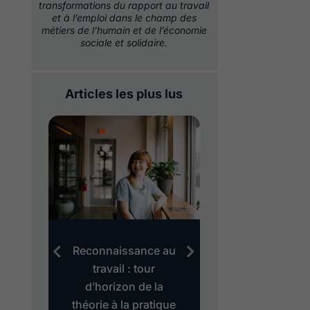
transformations du rapport au travail
et à l’emploi dans le champ des
métiers de l’humain et de l’économie
sociale et solidaire.
Articles les plus lus
au
Reconnaissance au
Evaluation des 
es
travail : tour
le modèle
d’horizon de la
« Gollac » est
théorie à la pratique
dépassé ?