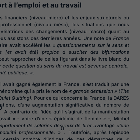
t à l’emploi et au travail
s financiers (niveau micro) et les enjeux structurels ou
 professionnel (niveau méso), les situations que nous
évélatrices des changements (niveau macro) quant au
 nous assistons ces dernières années. Une note de
France
taire avait accéléré les
« questionnements sur le sens et
té [et avait été] propice à susciter des bifurcations
peut rapprocher de celles figurant dans le livre blanc du
« cette question du sens du travail est devenue centrale,
nté publique. ».
avait gagné également la France, s’est traduit par une
hénomène qui a pris le nom de
« grande démission » (The
Quiet Quitting).
Pour ce qui concerne la France, la DARES
cations, d’une augmentation significative du nombre de
10
A contrario de l’idée qu’il s’agirait de la manifestation
ravail » - voire d’une « épidémie de flemme » -, Michel
portement de salariés désireux de tirer avantage d’une
11
bilité professionnelle. »
. Toutefois, après l’épisode
n certain nombre d’indices de ces démarches de
«