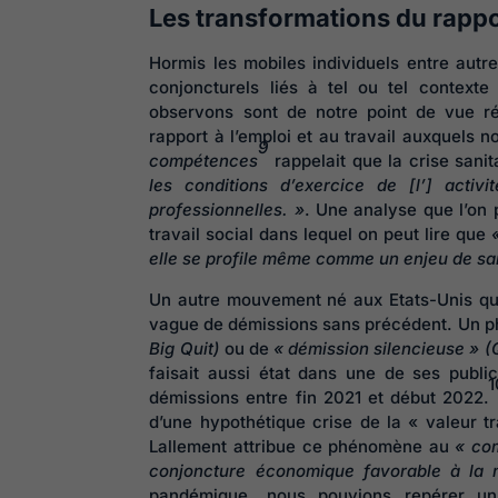
Les transformations du rappor
Hormis les mobiles individuels entre autre
conjoncturels liés à tel ou tel contexte
observons sont de notre point de vue r
rapport à l’emploi et au travail auxquels
9
compétences
rappelait que la crise sani
les conditions d’exercice de [l’] activi
professionnelles. »
. Une analyse que l’on 
travail social dans lequel on peut lire que
elle se profile même comme un enjeu de sa
Un autre mouvement né aux Etats-Unis qui 
vague de démissions sans précédent. Un p
Big Quit)
ou de
« démission silencieuse » (
faisait aussi état dans une de ses publi
démissions entre fin 2021 et début 2022.
d’une hypothétique crise de la « valeur t
Lallement attribue ce phénomène au
« com
conjoncture économique favorable à la mo
pandémique, nous pouvions repérer u