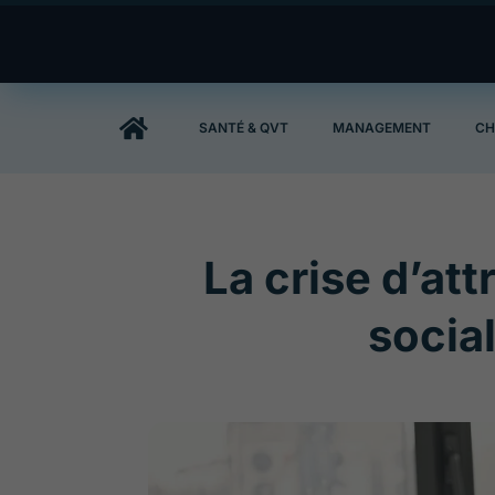

SANTÉ & QVT
MANAGEMENT
CH
La crise d’att
social