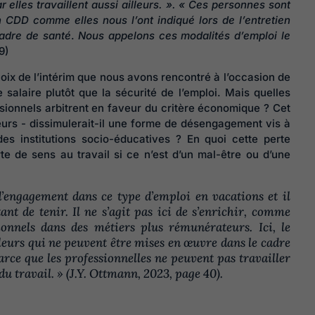
 elles travaillent aussi ailleurs. ». « Ces personnes sont
n CDD comme elles nous l’ont indiqué lors de l’entretien
cadre de santé
.
Nous appelons ces modalités d’emploi le
9)
hoix de l’intérim que nous avons rencontré à l’occasion de
e salaire plutôt que la sécurité de l’emploi. Mais quelles
ssionnels arbitrent en faveur du critère économique ? Cet
eurs - dissimulerait-il une forme de désengagement vis à
 des institutions socio-éducatives ? En quoi cette perte
rte de sens au travail si ce n’est d’un mal-être ou d’une
d’engagement dans ce type d’emploi en vacations et il
t de tenir. Il ne s’agit pas ici de s’enrichir, comme
sionnels dans des métiers plus rémunérateurs. Ici, le
leurs qui ne peuvent être mises en œuvre dans le cadre
parce que les professionnelles ne peuvent pas travailler
du travail. »
(J.Y. Ottmann, 2023, page 40).