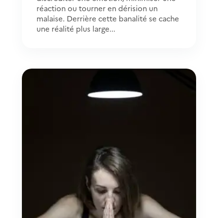
réaction ou tourner en dérision un
malaise. Derrière cette banalité se cache
une réalité plus large...