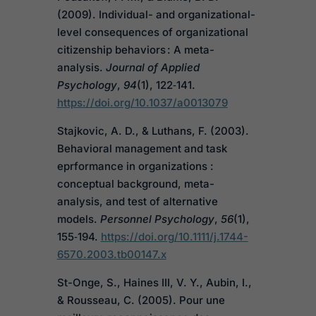
(2009). Individual- and organizational-
level consequences of organizational
citizenship behaviors : A meta-
analysis.
Journal of Applied
Psychology
,
94
(1), 122‑141.
https://doi.org/10.1037/a0013079
Stajkovic, A. D., & Luthans, F. (2003).
Behavioral management and task
eprformance in organizations :
conceptual background, meta-
analysis, and test of alternative
models.
Personnel Psychology
,
56
(1),
155‑194.
https://doi.org/10.1111/j.1744-
6570.2003.tb00147.x
St-Onge, S., Haines III, V. Y., Aubin, I.,
& Rousseau, C. (2005). Pour une