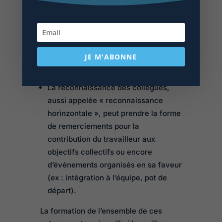
verbales, de considération et de
valorisation au travers par exemple
de mots d’encouragement, de
félicitations et de soutien lorsqu’ils
JE M'ABONNE
sont confrontés à des situations de
difficulté.
La reconnaissance des collègues,
aussi appelée « reconnaissance
horinzontale », peut prendre la forme
de remerciements pour la
contribution du travailleur aux
objectifs collectifs ou encore
d’événements organisés en sa faveur
(ex : intégration à l’équipe, pot de
départ).
La formation de l’ensemble de ces