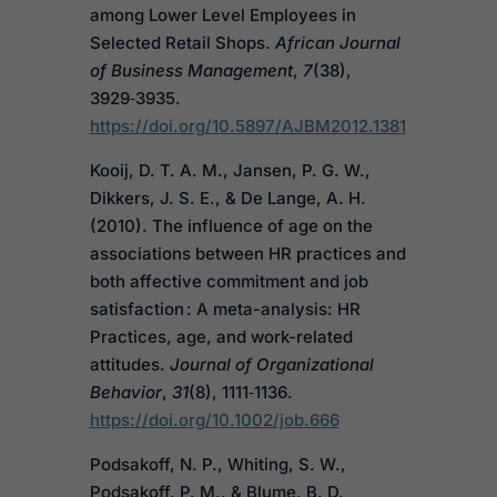
among Lower Level Employees in
Selected Retail Shops.
African Journal
of Business Management
,
7
(38),
3929‑3935.
https://doi.org/10.5897/AJBM2012.1381
Kooij, D. T. A. M., Jansen, P. G. W.,
Dikkers, J. S. E., & De Lange, A. H.
(2010). The influence of age on the
associations between HR practices and
both affective commitment and job
satisfaction : A meta-analysis: HR
Practices, age, and work-related
attitudes.
Journal of Organizational
Behavior
,
31
(8), 1111‑1136.
https://doi.org/10.1002/job.666
Podsakoff, N. P., Whiting, S. W.,
Podsakoff, P. M., & Blume, B. D.