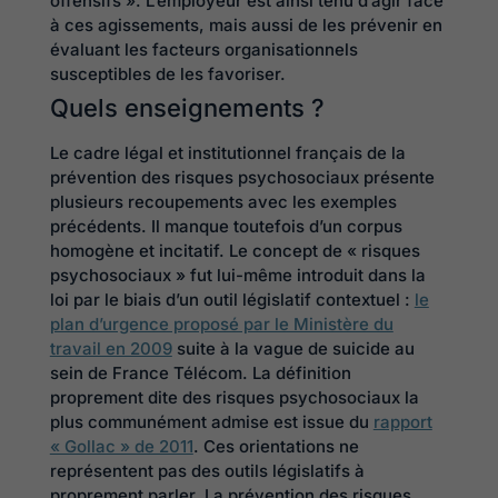
offensifs ». L’employeur est ainsi tenu d’agir face
à ces agissements, mais aussi de les prévenir en
évaluant les facteurs organisationnels
susceptibles de les favoriser.
Quels enseignements ?
Le cadre légal et institutionnel français de la
prévention des risques psychosociaux présente
plusieurs recoupements avec les exemples
précédents. Il manque toutefois d’un corpus
homogène et incitatif. Le concept de « risques
psychosociaux » fut lui-même introduit dans la
loi par le biais d’un outil législatif contextuel :
le
plan d’urgence proposé par le Ministère du
travail en 2009
suite à la vague de suicide au
sein de France Télécom. La définition
proprement dite des risques psychosociaux la
plus communément admise est issue du
rapport
« Gollac » de 2011
. Ces orientations ne
représentent pas des outils législatifs à
proprement parler. La prévention des risques