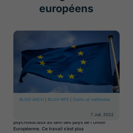
européens
Dans
une récente publication
,
Aude Cefalliello,
|
|
BLOG-ARCH
BLOG-RPS
Outils et méthodes
chercheuse à l’institut syndical européen
, a livré
un état des lieux des cadres législatifs et
7 Juil, 2022
institutionnels de la prévention des risques
psychosociaux au sein des pays de l’Union
Européenne. Ce travail s’est plus