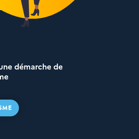
 une démarche de
sme
ISME