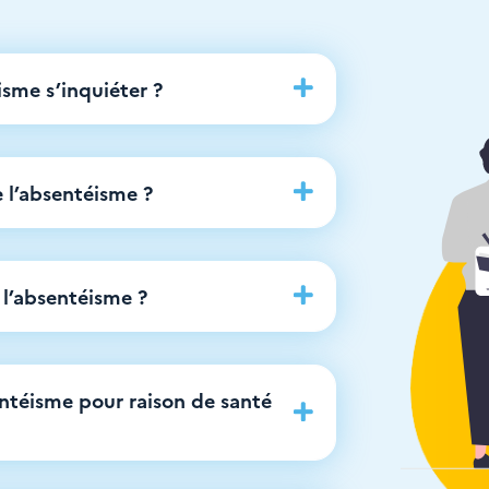
isme s’inquiéter ?

 l’absentéisme ?

e l’absentéisme ?

entéisme pour raison de santé
