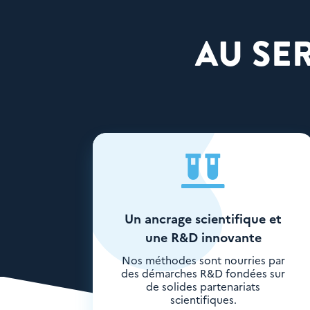
AU SE

Un ancrage scientifique et
une R&D innovante
Nos méthodes sont nourries par
des démarches R&D fondées sur
de solides partenariats
scientifiques.