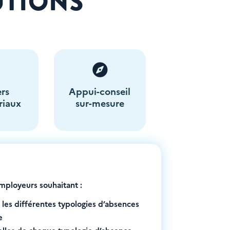
UTIONS


ers
Appui-conseil
riaux
sur-mesure
employeurs souhaitant :
 les différentes typologies d’absences
e