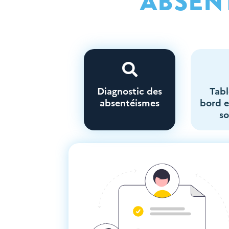
ABSEN

Diagnostic des
Tab
absentéismes
bord 
so