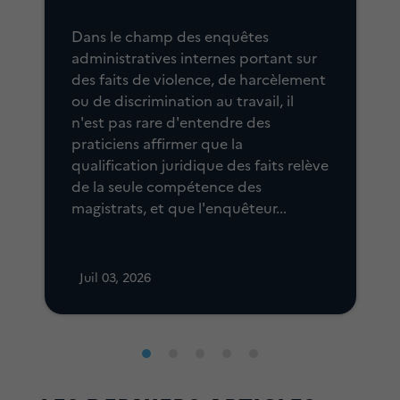
E
H
Dans le champ des enquêtes
s
p
administratives internes portant sur
S
des faits de violence, de harcèlement
c
ou de discrimination au travail, il
c
n'est pas rare d'entendre des
s
praticiens affirmer que la
c
qualification juridique des faits relève
l
de la seule compétence des
magistrats, et que l'enquêteur...
Juil 03, 2026