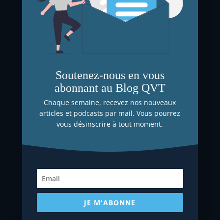
Soutenez-nous en vous
TOUS LES ÉPISODES
SUR
abonnant au Blog QVT
VOS PLATE-FORMES
PRÉFÉRÉES
Chaque semaine, recevez nos nouveaux
articles et podcasts par mail. Vous pourrez
vous désinscrire à tout moment.
JE M'ABONNE