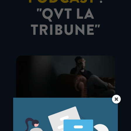
"QVT LA
TRIBUNE"
Les notions galvaudées au travail –
Épisode 3 : burn-out