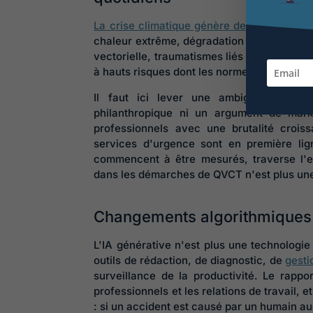
La crise climatique génère des risques pr
chaleur extrême, dégradation de la qualité
vectorielle, traumatismes liés aux catastr
à hauts risques dont les normes de sécurité
Il faut ici lever une ambiguïté persis
philanthropique ni un argument de market
professionnels avec une brutalité croiss
services d'urgence sont en première lign
commencent à être mesurés, traverse l'en
dans les démarches de QVCT n'est plus une 
Changements algorithmiques 
L'IA générative n'est plus une technologie 
outils de rédaction, de diagnostic, de
gesti
surveillance de la productivité. Le rappor
professionnels et les relations de travail, 
: si un accident est causé par un humain au