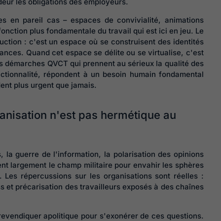
ndeur les obligations des employeurs.
 en pareil cas – espaces de convivialité, animations
fonction plus fondamentale du travail qui est ici en jeu. Le
uction : c'est un espace où se construisent des identités
nances. Quand cet espace se délite ou se virtualise, c'est
Les démarches QVCT qui prennent au sérieux la qualité des
onctionnalité, répondent à un besoin humain fondamental
ent plus urgent que jamais.
rganisation n'est pas hermétique au
, la guerre de l'information, la polarisation des opinions
nt largement le champ militaire pour envahir les sphères
 Les répercussions sur les organisations sont réelles :
s et précarisation des travailleurs exposés à des chaînes
e revendiquer apolitique pour s'exonérer de ces questions.