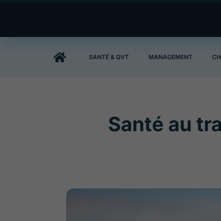

SANTÉ & QVT
MANAGEMENT
CH
Santé au tr