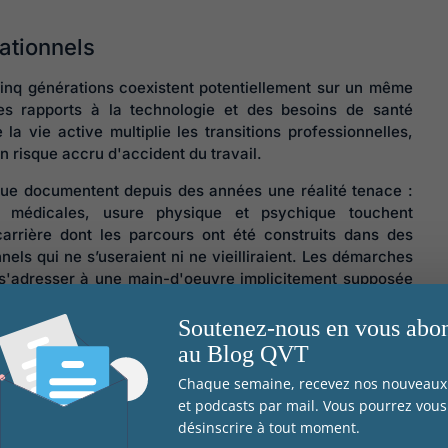
actions pour
maîtriser les
ationnels
conséquence
individuelles 
cinq générations coexistent potentiellement sur un même
organisationnell
es rapports à la technologie et des besoins de santé
la vie active multiplie les transitions professionnelles,
 risque accru d'accident du travail.
ique documentent depuis des années une réalité tenace :
ions médicales, usure physique et psychique touchent
arrière dont les parcours ont été construits dans des
els qui ne s’useraient ni ne vieilliraient. Les démarches
 s'adresser à une main-d'oeuvre implicitement supposée
rt de l'IWH rappelle qu'il est urgent de concevoir des
diversité des âges, des capacités et des trajectoires, non
Soutenez-nous en vous abo
nnée de base.
au Blog QVT
Chaque semaine, recevez nos nouveaux 
nsition qui s'impose dans nos
et podcasts par mail. Vous pourrez vous
désinscrire à tout moment.