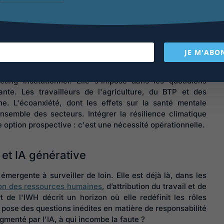
ofessionnels
bien documentés : exposition prolongée à la
 de l'air, émergence de nouvelles maladies à transmission
ophes. Elle crée également de nouveaux secteurs d'emploi
 restent à construire.
JE M'ABO
tante : la transition écologique n'est pas un enjeu
ing institutionnel. Elle s'impose dans les quotidiens
ante. Les travailleurs de l'agriculture, du BTP et des
e. L'écoanxiété, dont les effets sur la santé mentale
semble des secteurs. Intégrer la résilience climatique
option prospective : c'est une nécessité opérationnelle.
et IA générative
émergente à surveiller de loin. Elle est déjà là, dans les
on des ressources humaines
, d’attribution du travail et de
t de l'IWH décrit un horizon où elle redéfinit les rôles
et pose des questions inédites en matière de responsabilité
gmenté par l'IA, à qui incombe la faute ?