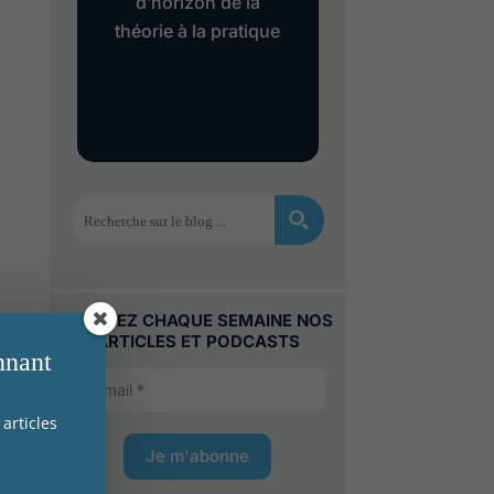
d’horizon de la
« Gollac » est
théorie à la pratique
dépassé ?
s
et
es ?
RECEVEZ CHAQUE SEMAINE NOS
ARTICLES ET PODCASTS
nnant
articles
Je m'abonne