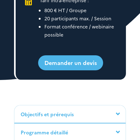
Tarif intra-entreprise :

800 € HT / Groupe
20 participants max. / Session
Format conférence / webinaire
possible
Demander un devis
Objectifs et prérequis
Programme détaillé