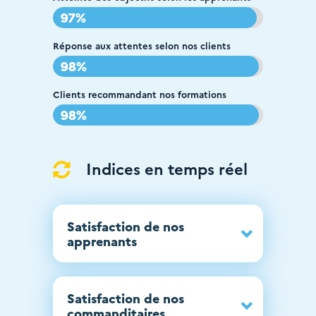
97%
97%
Réponse aux attentes selon nos clients
98%
98%
Clients recommandant nos formations
98%
98%
Indices en temps réel

Satisfaction de nos
apprenants
Satisfaction de nos
commanditaires