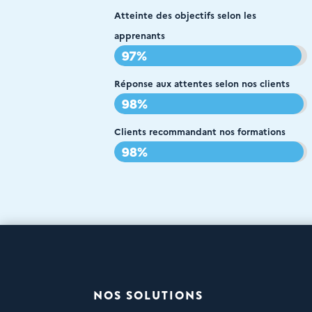
Atteinte des objectifs selon les
apprenants
97%
97%
Réponse aux attentes selon nos clients
98%
98%
Clients recommandant nos formations
98%
98%
NOS SOLUTIONS