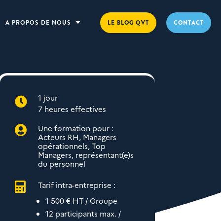
A PROPOS DE NOUS
C
LE BLOG QVT
CONTACT
1 jour

7 heures effectives
Une formation pour :

Acteurs RH, Managers
opérationnels, Top
Managers, représentant(e)s
du personnel
Tarif intra-entreprise :

1 500 € HT / Groupe
12 participants max. /