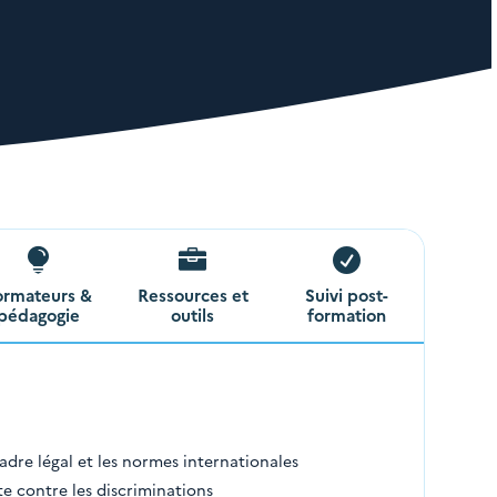



ormateurs &
Ressources et
Suivi post-
pédagogie
outils
formation
cadre légal et les normes internationales
tte contre les discriminations