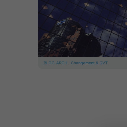
|
BLOG-ARCH
Changement & QVT