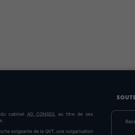
SOUT
e du cabinet
AD CONSEIL
au titre de ses
e.
Rec
che exigeante de la QVT, une vulgarisation