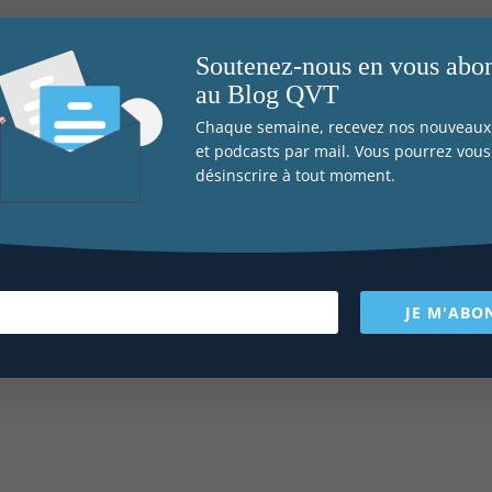
Soutenez-nous en vous abo
au Blog QVT
Chaque semaine, recevez nos nouveaux 
et podcasts par mail. Vous pourrez vous
désinscrire à tout moment.
Harcèlement 
travail : quell
actions pour
maîtriser les
conséquence
JE M'ABO
individuelles 
organisationnell