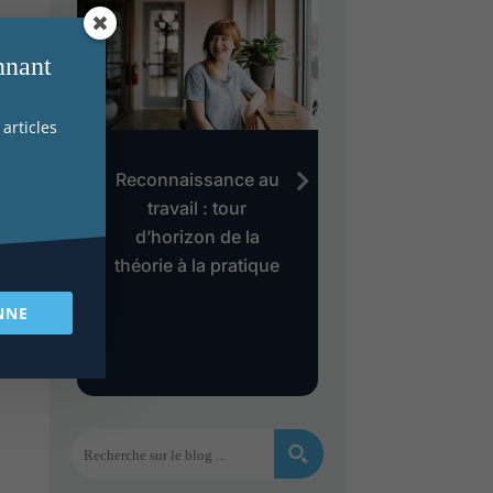
nnant
articles
au
Reconnaissance au
Evaluation des 
es
travail : tour
le modèle
d’horizon de la
« Gollac » est
théorie à la pratique
dépassé ?
s
NNE
et
es ?