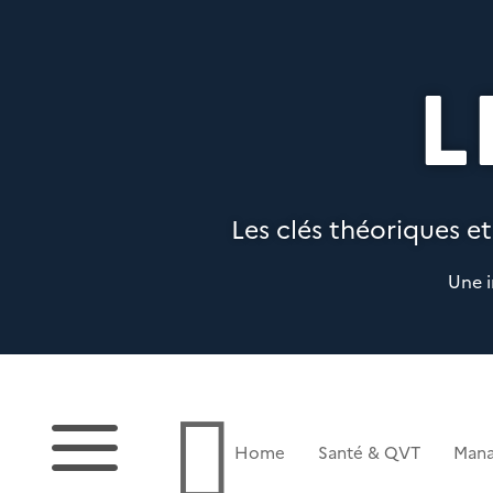
L
Les clés théoriques et
Une i
a

Home
Santé & QVT
Man