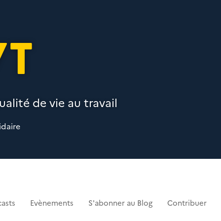
VT
alité de vie au travail
idaire
asts
Evènements
S'abonner au Blog
Contribuer