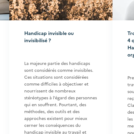
Handicap invisible ou
Tr
invisibilisé ?
4 
Ha
or
La majeure partie des handicaps
sont considérés comme invisibles.
Ces situations sont considérées
Pr
comme difficiles à objectiver et
tra
nourrissent de nombreux
sou
stéréotypes à l’égard des personnes
reç
qui en souffrent. Pourtant, des
Cla
méthodes, des outils et des
des
approches existent pour mieux
les
cerner les conséquences du
men
handicap invisible au travail et
nou