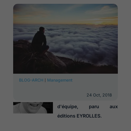
Rencontre avec Dominique
|
BLOG-ARCH
Management
Bériot, auteur du Guide
24 Oct, 2018
systémique du manager
d'équipe, paru aux
éditions EYROLLES.