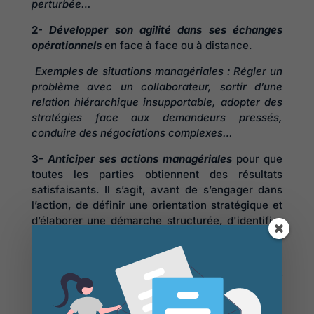
perturbée…
2-
Développer son agilité dans ses échanges
opérationnels
en face à face ou à distance.
Exemples de situations managériales : Régler un
problème avec un collaborateur, sortir d’une
relation hiérarchique insupportable, adopter des
stratégies face aux demandeurs pressés,
conduire des négociations complexes…
3-
Anticiper ses actions managériales
pour que
toutes les parties obtiennent des résultats
satisfaisants. Il s’agit, avant de s’engager dans
l’action, de définir une orientation stratégique et
d’élaborer une démarche structurée, d'identifier
les contreparties positives d’une perte initiale de
temps pour en gagner ensuite.
Exemples de situations managériales : Formuler
un objectif commun, exprimer l’objectif de vos
demandes, préparer une réunion à distance,