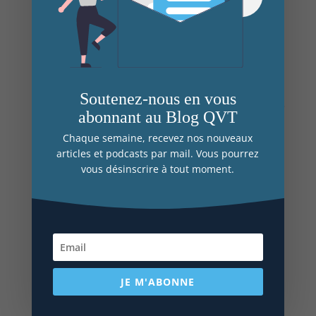
modéliser une démarche de changement…
4-
Développer l’adaptabilité de son équipe
en
gérant les relations avec des acteurs dispersés,
multiculturels, intergénérationnels aux enjeux
parfois divergents.
Soutenez-nous en vous
Exemples de situations managériales : Animer
abonnant au Blog QVT
une réunion à distance, adapter en permanence
Chaque semaine, recevez nos nouveaux
les prestations de son équipe aux besoins des
articles et podcasts par mail. Vous pourrez
clients, faire de ses partenaires internes des
vous désinscrire à tout moment.
alliés, renforcer la cohérence de sa posture de
manager…
5- S’initier au regard systémique dans
l’entreprise.
Dans la mesure où les « processus-repères »
proposés dans les quarante situations
JE M'ABONNE
managériales ne contiennent pas d’apports
théoriques (la théorie n’est pas l’action !), le
manager adopte progressivement une posture