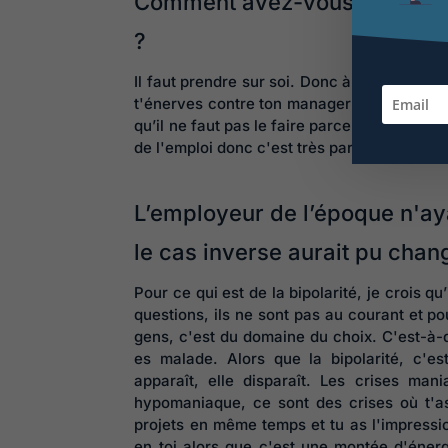
Comment avez-vous tenté de v
?
Il faut prendre sur soi. Donc à un moment 
t'énerves contre ton manager ou contre que
qu’il ne faut pas le faire parce que tu peux
de l'emploi donc c'est très particulier.
L’employeur de l’époque n'ay
le cas inverse aurait pu chan
Pour ce qui est de la bipolarité, je crois q
questions, ils ne sont pas au courant et pou
gens, c'est du domaine du choix. C'est-à-d
es malade. Alors que la bipolarité, c'est
apparaît, elle disparaît. Les crises man
hypomaniaque, ce sont des crises où t'as 
projets en même temps et tu as l'impressio
en toi alors que c'est une montée d'énerg