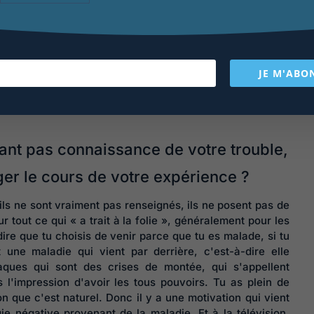
ous adapter à cette sphère de travail
donné, on accumule une sorte d'énergie et puis un jour tu
lqu'un. Et c’est typiquement dans ce genre d’entreprise,
JE M'ABO
 être viré à n'importe quel moment. Il n’y a pas de sécurité
ant pas connaissance de votre trouble,
ger le cours de votre expérience ?
u’ils ne sont vraiment pas renseignés, ils ne posent pas de
r tout ce qui « a trait à la folie », généralement pour les
ire que tu choisis de venir parce que tu es malade, si tu
 une maladie qui vient par derrière, c'est-à-dire elle
iaques qui sont des crises de montée, qui s'appellent
l'impression d'avoir les tous pouvoirs. Tu as plein de
n que c'est naturel. Donc il y a une motivation qui vient
ie négative provenant de la maladie. Et à la télévision,