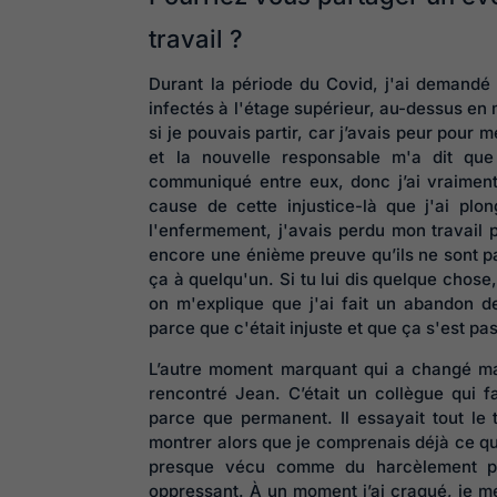
travail ?
Durant la période du Covid, j'ai demandé 
infectés à l'étage supérieur, au-dessus en 
si je pouvais partir, car j’avais peur pour me
et la nouvelle responsable m'a dit que
communiqué entre eux, donc j’ai vraiment 
cause de cette injustice-là que j'ai p
l'enfermement, j'avais perdu mon travail p
encore une énième preuve qu’ils ne sont pa
ça à quelqu'un. Si tu lui dis quelque chose,
on m'explique que j'ai fait un abandon 
parce que c'était injuste et que ça s'est pas
L’autre moment marquant qui a changé ma p
rencontré Jean. C’était un collègue qui fa
parce que permanent. Il essayait tout le
montrer alors que je comprenais déjà ce qu'i
presque vécu comme du harcèlement parc
oppressant. À un moment j’ai craqué, je me 