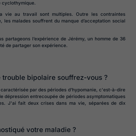
le cyclothymique.
 vie au travail sont multiples. Outre les contraintes
e, les malades souffrent du manque d’acceptation social
nous partageons l’expérience de Jérémy, un homme de 36
epté de partager son expérience.
 trouble bipolaire souffrez-vous ?
 caractérisée par des périodes d’hypomanie, c'est-à-dire
 de dépression entrecoupée de périodes asymptomatiques
es. J'ai fait deux crises dans ma vie, séparées de dix
Harcèlement 
travail : quell
actions pour
nostiqué votre maladie ?
maîtriser les