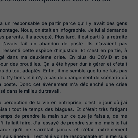
à un responsable de partir parce qu’il y avait des gens
montage. Nous, on était en infographie. Je lui ai demandé
s parents. Il a accepté. Plus tard, il est parti à la retraite
 j'avais fait un abandon de poste. Ils n’avaient pas
ressenti cette espèce d'injustice. Et c'est en partie, à
longé dans ma deuxième crise. En plus du COVID et de
our des broutilles. Ça a été hyper dur à gérer et c'était
s du tout adaptés. Enfin, il me semble que tu ne fais pas
 tu t'y tiens et il n’y a pas de changement de scénario où
de poste. Donc cet évènement m'a déclenché une crise
sé dans le milieu du travail.
erception de la vie en entreprise, c’est le jour où j’ai
isait tout le temps des blagues. Et c'était très fatigant
 temps de prendre la main sur ce que je faisais, de me
l fallait faire. J'ai essayé de prendre sur moi mais je l’ai
e qu’il ne s’arrêtait jamais et c’était extrêmement
suis énervé, il est allé voir le responsable et je me suis