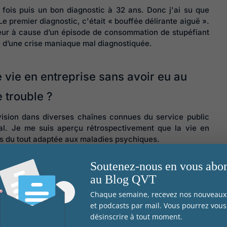
conséquence
 fois puis un bon diagnostic à 32 ans. Donc j'ai su que
Le premier diagnostic, c'était « bouffée délirante aiguë ».
individuelles 
rreur à cause d’un épisode de consommation de stupéfiant
organisationnell
ité d’une crise maniaque mal diagnostiquée.
 vie en entreprise sans avoir eu au
 trouble ?
lévision dans diverses chaînes connues du service public
l. Je me suis aperçu rétrospectivement que la vie en
 pas du tout adaptée aux maladies psychiques.
s qui induit une angoisse permanente. En plus, j'étais
mpression que tu vas tout le temps perdre ton travail.
Soutenez-nous en vous abo
 une difficulté. Il y a un manque. On ne reconnaît pas le
au Blog QVT
c il y a cette sensation constante de fuite vers l'avant,
Chaque semaine, recevez nos nouveaux 
et podcasts par mail. Vous pourrez vous
désinscrire à tout moment.