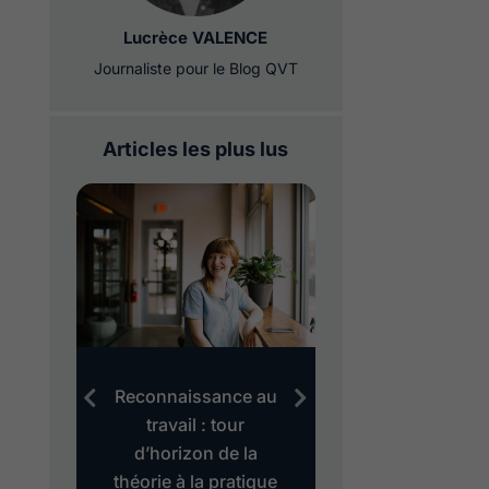
Lucrèce VALENCE
Journaliste pour le Blog QVT
Articles les plus lus
au
Reconnaissance au
Evaluation des 
es
travail : tour
le modèle
d’horizon de la
« Gollac » est
théorie à la pratique
dépassé ?