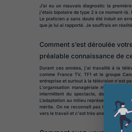
J’ai eu un mauvais diagnostic la première
j'étais bipolaire de type 2 à ce moment-là. 
Le praticien a sans doute été induit en e
que je lui ai rapporté. Je souffrais en réal
Comment s’est déroulée votre
préalable connaissance de ce
Durant ces années, j'ai travaillé à la té
comme France TV, TF1 et le groupe Cana
entreprise et surtout à la télévision n'est
L'organisation managériale mène au stres
intermittent du spectacle, donc tu as l'i
L’adaptation au milieu représente également
mérite. On ne reconnaît pas les efforts don
vers le travail et c'est très anxiogène.