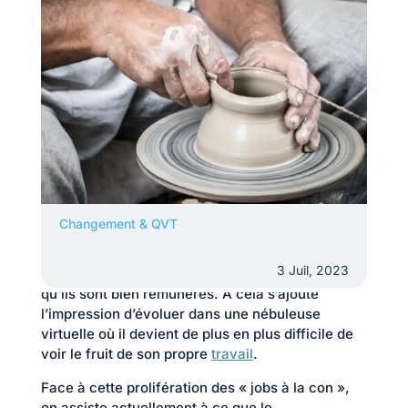
Dans un contexte d’explosion du secteur tertiaire,
Changement & QVT
les «
bullshit jobs
» fleurissent dans les
organisations. Ce sont tous ces emplois qui
3 Juil, 2023
paraissent d’autant plus inutiles et dérisoires
qu’ils sont bien rémunérés. À cela s’ajoute
l’impression d’évoluer dans une nébuleuse
virtuelle où il devient de plus en plus difficile de
voir le fruit de son propre
travail
.
Face à cette prolifération des « jobs à la con »,
on assiste actuellement à ce que le