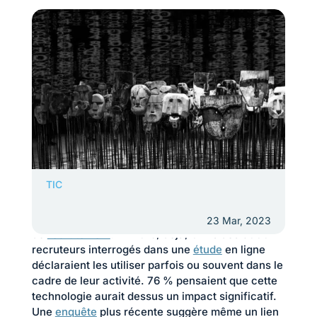
TIC
Les outils intégrant des algorithmes mobilisant
l’
intelligence artificielle
(IA) ont progressivement
gagné toutes les étapes du processus
23 Mar, 2023
de
recrutement
. En 2018, déjà, 64 % des 9000
recruteurs interrogés dans une
étude
en ligne
déclaraient les utiliser parfois ou souvent dans le
cadre de leur activité. 76 % pensaient que cette
technologie aurait dessus un impact significatif.
Une
enquête
plus récente suggère même un lien