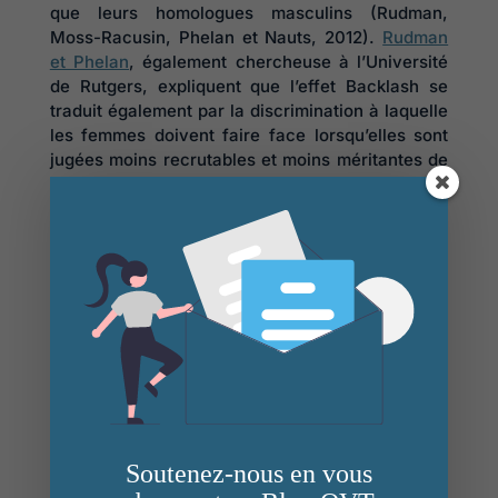
que leurs homologues masculins (Rudman,
Moss-Racusin, Phelan et Nauts, 2012).
Rudman
et Phelan
, également chercheuse à l’Université
de Rutgers, expliquent que l’effet Backlash se
traduit également par la discrimination à laquelle
les femmes doivent faire face lorsqu’elles sont
jugées moins recrutables et moins méritantes de
promotions ; mais aussi par les inégalités
salariales entre hommes et femmes.
Cet effet apparaît comme un obstacle dans
l'avancement des carrières professionnelles des
femmes car il enferme celles-ci dans un dilemme
: elles doivent choisir entre se faire apprécier en
remplissant un rôle socialement prescrit ou se
faire respecter en tant que femme leader.
Comment expliquer l’effet Blacklash ?
Lorsqu’une femme exhibe des compétences
Soutenez-nous en vous
traditionnellement perçues comme masculines,