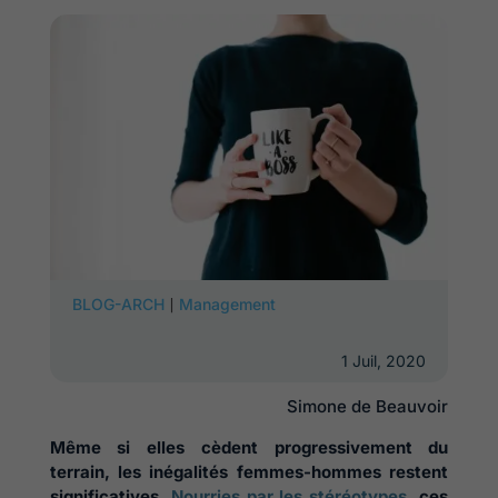
«
C’est par le travail que la femme a en grande
|
BLOG-ARCH
Management
partie franchi la distance qui la séparait du mâle
; c’est le travail qui peut seul lui garantir une
1 Juil, 2020
liberté concrète
. »
Simone de Beauvoir
Même si elles cèdent progressivement du
terrain, les inégalités femmes-hommes restent
significatives.
Nourries par les stéréotypes
, ces