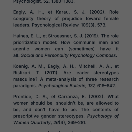
Psychologist, 52, 1380–1383.
Eagly, A. H., et Karau, S. J. (2002). Role
congruity theory of prejudice toward female
leaders. Psychological Review, 109(3), 573.
Haines, E. L., et Stroessner, S. J. (2019). The role
prioritization model: How communal men and
agentic women can (sometimes) have it
all.
Social and Personality Psychology Compass
.
Koenig, A. M., Eagly, A. H., Mitchell, A. A., et
Ristikari, T. (2011). Are leader stereotypes
masculine? A meta-analysis of three research
paradigms.
Psychological Bulletin, 137,
616–642.
Prentice, D. A., et Carranza, E. (2002). What
women should be, shouldn’t be, are allowed to
be, and don’t have to be: The contents of
prescriptive gender stereotypes.
Psychology of
Women Quarterly
,
26
(4), 269–281.