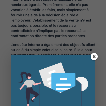
nombreux égards. Premièrement, elle n’a pas
vocation à établir les faits, mais simplement à
fournir une aide à la décision éclairée à
l’employeur. L’établissement de la vérité n’y est
pas toujours possible, et le recours au
contradictoire n’implique pas le recours à la
confrontation directe des parties prenantes.
L’enquête interne a également des objectifs allant
au-delà du simple volet disciplinaire. Elle a pour
but d’apporter un éclairage sur les dynamiques
socio-organisationnelles ayant favorisé
l’occurrence des faits. Outre la prononciation de
sanctions, elle peut donner lieu à des
recommandations d’ordre organisationnel et
préventif, ou à des mesures de soutien et
d’accompagnement. Elle peut enfin conduire à
remettre en question les dispositifs d’alerte et de
traitement dans une logique d’amélioration
continue.