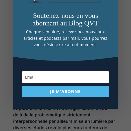
Face à ces impératifs, nombreux sont désormais
les employeurs préférant confier l’enquête à des
Soutenez-nous en vous
tiers indépendants. Ces derniers sont souvent
abonnant au Blog QVT
psychologues ou avocats.
Chaque semaine, recevez nos nouveaux
articles et podcasts par mail. Vous pourrez
Les apports du psychologue
vous désinscrire à tout moment.
Les dégâts causés par le harcèlement ne se
limitent pas à la victime mais affectent également
le collectif de travail concerné, voire l’ensemble
de l’entreprise. Dès lors, selon Geuzlaine & Faulx,
2003, apparaît la nécessité de comprendre la
complexité des processus organisationnels qui
se jouent dans ces situations au-delà de la seule
JE M'ABONNE
description faits/ conséquences.
L’appréhension du niveau organisationnel au-
delà de la problématique strictement
interpersonnelle par ailleurs mise en lumière par
diverses études révèle plusieurs facteurs de