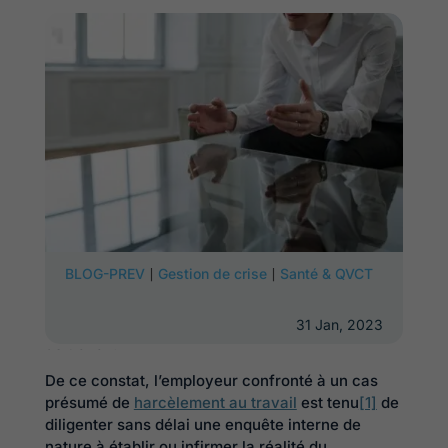
|
|
BLOG-PREV
Gestion de crise
Santé & QVCT
En vertu de l’article L.4121-1 du code du travail,
l'employeur doit veiller à la sécurité et à la santé
physique et mentale de ses salariés sur leur lieu
31 Jan, 2023
de travail.
De ce constat, l’employeur confronté à un cas
présumé de
harcèlement au travail
est tenu
[1]
de
diligenter sans délai une enquête interne de
nature à établir ou infirmer la réalité du