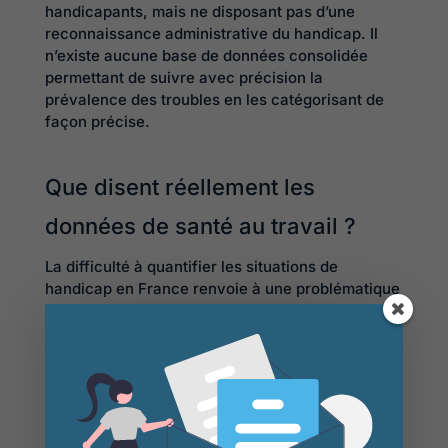
handicapants, mais ne disposant pas d’une
reconnaissance administrative du handicap. Il
n’existe aucune base de données consolidée
permettant de suivre avec précision la
prévalence des troubles en les catégorisant de
façon précise.
Que disent réellement les
données de santé au travail ?
La difficulté à quantifier les situations de
handicap en France renvoie à une problématique
plus large : il existe de nombreuses statistiques
de santé publique et, plus particulièrement de
santé au travail. En revanche, ces données sont
disparates, parcellaires, réparties entre de
multiples opérateurs et très difficilement
consolidables.