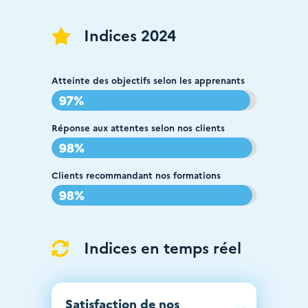
Indices 2024

Atteinte des objectifs selon les apprenants
97%
97%
Réponse aux attentes selon nos clients
98%
98%
Clients recommandant nos formations
98%
98%
Indices en temps réel

Satisfaction de nos