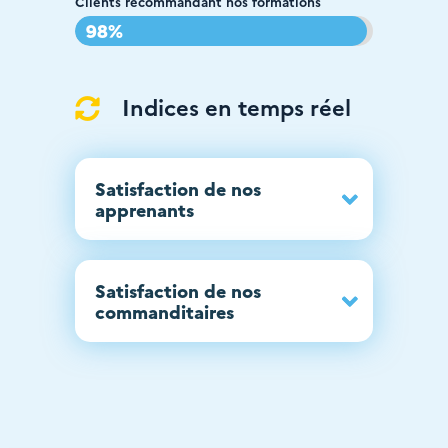
Clients recommandant nos formations
98%
98%
Indices en temps réel

Satisfaction de nos
apprenants
Satisfaction de nos
commanditaires