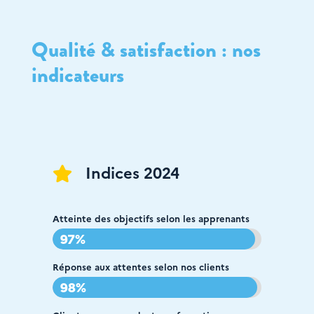
Qualité & satisfaction : nos
indicateurs
Indices 2024

Atteinte des objectifs selon les apprenants
97%
97%
Réponse aux attentes selon nos clients
98%
98%