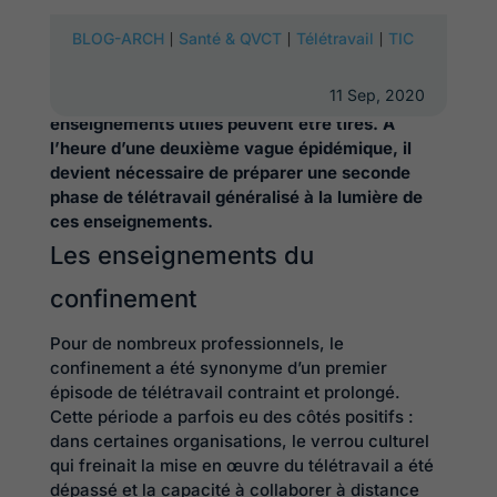
Pendant le confinement, de nombreux collectifs
|
|
|
BLOG-ARCH
Santé & QVCT
Télétravail
TIC
ont été mis en situation de télétravail prolongé
et forcé. Cette situation exceptionnelle a généré
11 Sep, 2020
de multiples contraintes dont de nombreux
enseignements utiles peuvent être tirés. A
l’heure d’une deuxième vague épidémique, il
devient nécessaire de préparer une seconde
phase de télétravail généralisé à la lumière de
ces enseignements.
Les enseignements du
confinement
Pour de nombreux professionnels, le
confinement a été synonyme d’un premier
épisode de télétravail contraint et prolongé.
Cette période a parfois eu des côtés positifs :
dans certaines organisations, le verrou culturel
qui freinait la mise en œuvre du télétravail a été
dépassé et la capacité à collaborer à distance