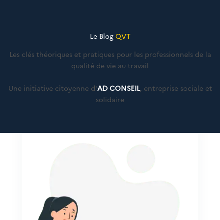
Le Blog
QVT
Les clés théoriques et pratiques pour les professionnels de la
qualité de vie au travail
Une initiative citoyenne d'
AD CONSEIL
, entreprise sociale et
solidaire