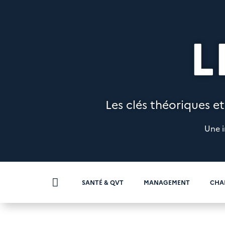
L
Les clés théoriques et
Une i

SANTÉ & QVT
MANAGEMENT
CHA