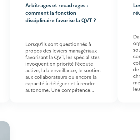
Arbitrages et recadrages :
Le
comment la fonction
ré
disciplinaire favorise la QVT ?
Da
org
Lorsqu’ils sont questionnés à
so
propos des leviers managériaux
con
favorisant la QVT, les spécialistes
col
invoquent en priorité l’écoute
de 
active, la bienveillance, le soutien
ch
aux collaborateurs ou encore la
mé
capacité à déléguer et à rendre
leu
autonome. Une compétence...