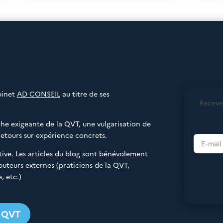
binet
AD CONSEIL
au titre de ses
Receve
e exigeante de la QVT, une vulgarisation de
retours sur expérience concrets.
rative. Les articles du blog sont bénévolement
buteurs externes (praticiens de la QVT,
, etc.)
g QVT