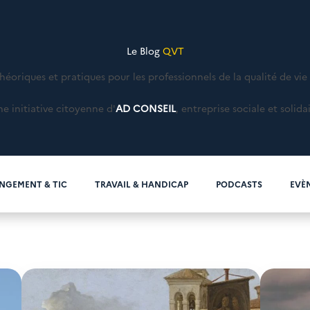
Le Blog
QVT
théoriques et pratiques pour les professionnels de la qualité de vie 
e initiative citoyenne d'
AD CONSEIL
, entreprise sociale et solida
NGEMENT & TIC
TRAVAIL & HANDICAP
PODCASTS
EVÈ