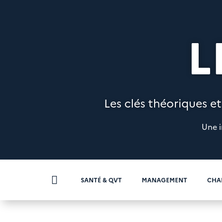
L
Les clés théoriques et
Une i

SANTÉ & QVT
MANAGEMENT
CHA