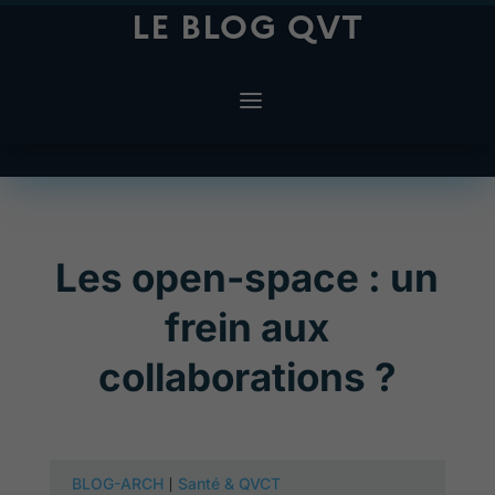
LE BLOG QVT
Les open-space : un
frein aux
collaborations ?
Dans une récente étude, Ethan S. Bernstein et
|
BLOG-ARCH
Santé & QVCT