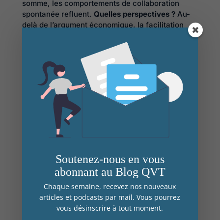
somme, les comportements de collaboration
spontanée refluent.
Quelles perspectives ?
Au-
delà de l’argument économique, la facilitation
des échanges a souvent servi d’argument en
faveur de la généralisation des open-space.
L’étude de Bernstein et Turban a le mérite de
remettre en question ce postulat en mettant en
évidence l’intérêt des frontières physiques
préservant l’intimité des individus. Le lien entre le
sentiment d’intimité, la nature et la qualité des
échanges, et le niveau général de performance
permet également de questionner certains choix
économiques. Il est indéniable que les espaces
de travail évoluent inexorablement avec
l’apparition de nouvelles formes de collaboration
Soutenez-nous en vous
permises par la révolution numérique (télétravail,
abonnant au Blog QVT
coworking, etc.). Cependant, à l’heure où
les
Chaque semaine, recevez nos nouveaux
deux tiers des multinationales prévoient
articles et podcasts par mail. Vous pourrez
d’évoluer vers le « hot-desking » d’ici 2020
vous désinscrire à tout moment.
(organisation où les employés ne disposent pas
de bureaux attitrés), il serait utile, tant pour la