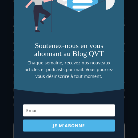
à propos
Le Blog QVT est une initiative citoyenne du cabinet
AD CONSEIL
au titre de ses engagements
d'entreprise sociale et solidaire.
Créé en 2014, le Blog QVT promeut une approche
Soutenez-nous en vous
exigeante de la QVT, une vulgarisation de qualité des
abonnant au Blog QVT
fondamentaux scientifiques et des retours sur
Chaque semaine, recevez nos nouveaux
expérience concrets.
articles et podcasts par mail. Vous pourrez
Le Blog est 100 % sans publicité ni finalité lucrative.
vous désinscrire à tout moment.
Les articles du blog sont bénévolement rédigés par
l'équipe AD CONSEIL
et des contributeurs externes
(praticiens de la QVT, universitaires, acteurs du
monde de l'entreprise, etc.)
JE M'ABONNE
Proposer une contribution au Blog QVT