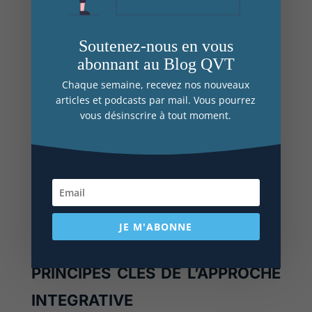
un système de management permanent, intégré à
l’ensemble de ses fonctions et contribuant à
Soutenez-nous en vous
l’amélioration continue la qualité de vie au travail
des travailleurs.
abonnant au Blog QVT
Chaque semaine, recevez nos nouveaux
articles et podcasts par mail. Vous pourrez
vous désinscrire à tout moment.
JE M'ABONNE
PRINCIPES CLES DE L’APPROCHE
INTEGRATIVE