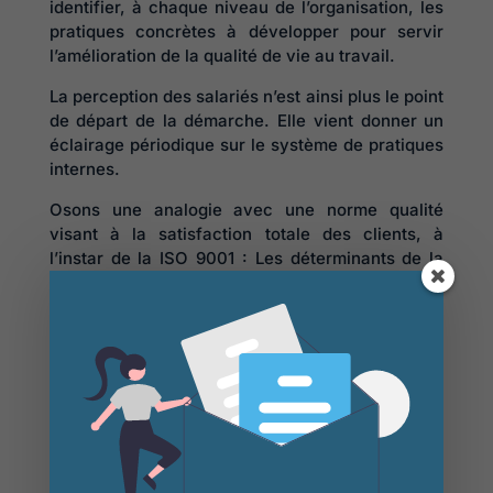
identifier, à chaque niveau de l’organisation, les
pratiques concrètes à développer pour servir
l’amélioration de la qualité de vie au travail.
La perception des salariés n’est ainsi plus le point
de départ de la démarche. Elle vient donner un
éclairage périodique sur le système de pratiques
internes.
Osons une analogie avec une norme qualité
visant à la satisfaction totale des clients, à
l’instar de la ISO 9001 : Les déterminants de la
QVT ont la même place que les pratiques
concrètes mises en œuvre pour la satisfaction
client (référentiel qualité). Les perceptions des
salariés ont la même place que les enquêtes de
satisfaction périodiques qui viennent – entre
autres indicateurs – nourrir et ajuster le
référentiel.
L’approche fondée sur les déterminants de la
QVT permet ainsi à chaque organisation de bâtir