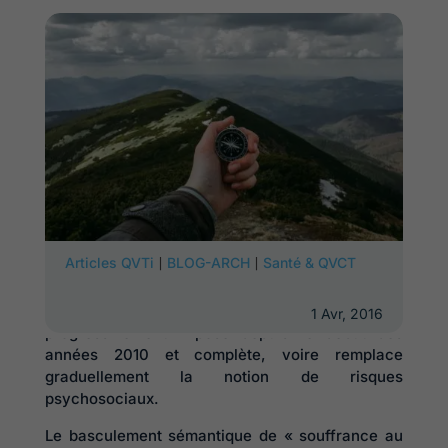
Des risques psychosociaux à la qualité de vie au
|
|
Articles QVTi
BLOG-ARCH
Santé & QVCT
travail : un changement de paradigme ?
Le concept de « qualité de vie au travail » s’est
1 Avr, 2016
progressivement imposé depuis le début des
années 2010 et complète, voire remplace
graduellement la notion de risques
psychosociaux.
Le basculement sémantique de « souffrance au