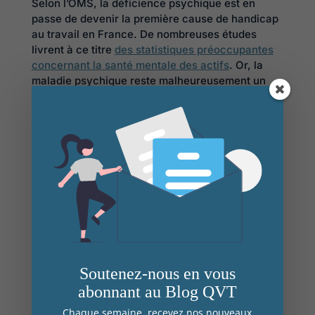
Selon l’OMS, la déficience psychique est en
passe de devenir la première cause de handicap
au travail en France. De nombreuses études
livrent à ce titre
des statistiques préoccupantes
concernant la santé mentale des actifs
. Or, la
maladie psychique reste malheureusement un
tabou et les pratiques d’évaluation,
d’accompagnement et de maintien dans l’emploi
sont balbutiantes. Par ailleurs, le vieillissement
de la population et l’évolution des
environnements de travail sont à l’origine de
pathologies multifactorielles de plus en plus
complexes. Les
troubles musculosquelettique
s
ou les maladies invalidantes en sont des
exemples. Ces pathologies restent difficiles à
appréhender car elles génèrent des contraintes
apparemment plus délicates à objectiver
(fatigabilités, douleurs chroniques, troubles
Soutenez-nous en vous
cognitifs, etc.). Développer de meilleurs
abonnant au Blog QVT
pratiques, c’est aussi prendre la mesure de cette
réalité. Se limiter aux actions de sensibilisation
Chaque semaine, recevez nos nouveaux