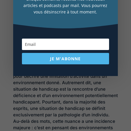
stéréotypées sur le handicap (initiation à la LSF,
articles et podcasts par mail. Vous pourrez
parcours en chaise roulante, etc.) est insuffisant.
vous désinscrire à tout moment.
Il est nécessaire d’élargir le discours et les
pratiques à ces pathologies plus complexes
reflétant mieux la réalité du milieu de travail
ordinaire.
Revenir à la définition originelle
du handicap
JE M'ABONNE
Le législateur a introduit la notion de handicap
pour décrire une limitation d’activité dans un
environnement donné. Autrement dit, une
situation de handicap est la rencontre d’une
déficience et d’un environnement potentiellement
handicapant. Pourtant, dans la majorité des
esprits, une situation de handicap se définit
exclusivement par la pathologie d’un individu.
Au-delà des mots, cette nuance a une incidence
majeure : c’est en pensant des environnements