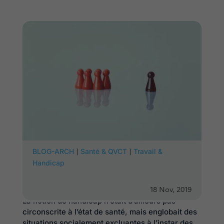
Apparue dans le droit du travail en 1956, la notion
|
|
BLOG-ARCH
Santé & QVCT
Travail &
de « travailleur handicapé » a été instaurée pour
Handicap
amener les employeurs à agir de façon proactive
afin corriger des inégalités systémiques
18 Nov, 2019
éloignant des populations fragilisées de l’emploi.
La notion de handicap n’était d’ailleurs pas
circonscrite à l’état de santé, mais englobait des
situations socialement excluantes à l’instar des