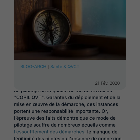
La conduite des démarches d'amélioration de la
|
BLOG-ARCH
Santé & QVCT
qualité de vie au travail s’appuie
traditionnellement sur des instances de pilotage
21 Fév, 2020
ad hoc. On parle la plupart du temps de comité
de pilotage de la qualité de vie au travail ou
"COPIL QVT". Garantes du déploiement et de la
mise en œuvre de la démarche, ces instances
portent une responsabilité importante. Or,
l’épreuve des faits démontre que ce mode de
pilotage souffre de nombreux écueils comme
l’essoufflement des démarches
, le manque de
légitimité des pilotes ou l’absence de connexion