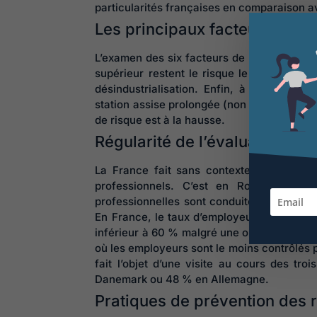
particularités françaises en comparaison a
Les principaux facteurs de ri
L’examen des six facteurs de risque les pl
supérieur restent le risque le plus préval
désindustrialisation. Enfin, à l’exception
station assise prolongée (non évaluée dans 
de risque est à la hausse.
Régularité de l’évaluation de
La France fait sans contexte partie des 
professionnels. C’est en Roumanie et e
professionnelles sont conduites de la façon
En France, le taux d’employeurs réalisant 
inférieur à 60 % malgré une obligation lég
où les employeurs sont le moins contrôlés p
fait l’objet d’une visite au cours des t
Danemark ou 48 % en Allemagne.
Pratiques de prévention des