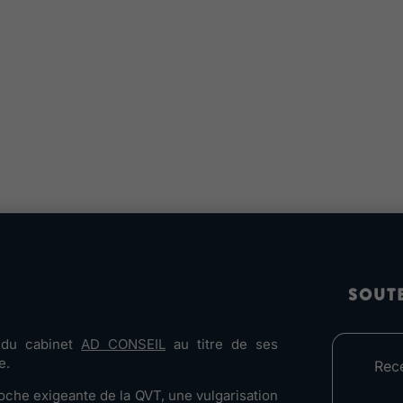
SOUT
e du cabinet
AD CONSEIL
au titre de ses
e.
Rec
che exigeante de la QVT, une vulgarisation