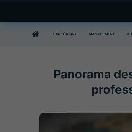

SANTÉ & QVT
MANAGEMENT
CH
Panorama des 
profes