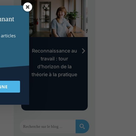
nnant
articles
au
Reconnaissance au
Evaluation des 
es
travail : tour
le modèle
d’horizon de la
« Gollac » est
théorie à la pratique
dépassé ?
s
NNE
et
es ?