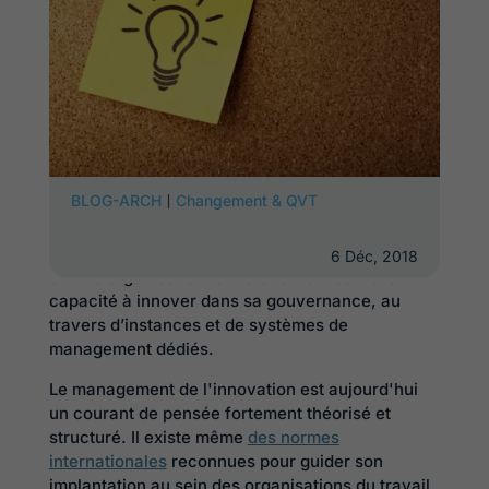
|
BLOG-ARCH
Changement & QVT
Assimilé à tort des individualités « géniales », le
management de l’innovation
est au contraire un
concept renvoyant à une compétence collective
6 Déc, 2018
où une organisation fait le choix d’inscrire la
capacité à innover dans sa gouvernance, au
travers d’instances et de systèmes de
management dédiés.
Le management de l'innovation est aujourd'hui
un courant de pensée fortement théorisé et
structuré. Il existe même
des normes
internationales
reconnues pour guider son
implantation au sein des organisations du travail.