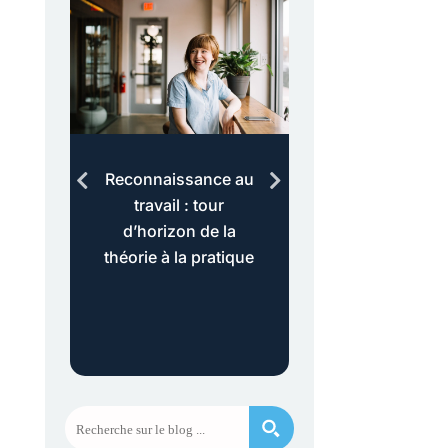
au
Reconnaissance au
Evaluation des 
es
travail : tour
le modèle
d’horizon de la
« Gollac » est
théorie à la pratique
dépassé ?
s
et
es ?