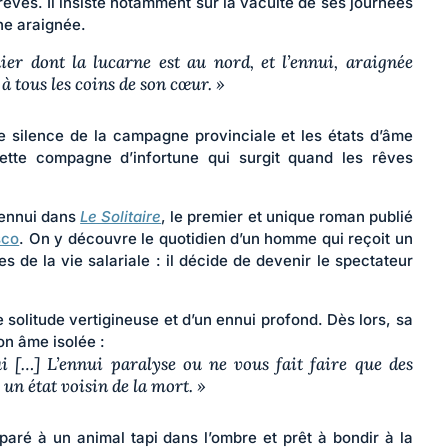
rêves. Il insiste notamment sur la vacuité de ses journées
ne araignée.
er dont la lucarne est au nord, et l’ennui, araignée
, à tous les coins de son cœur. »
 silence de la campagne provinciale et les états d’âme
 cette compagne d’infortune qui surgit quand les rêves
Harcèlement 
travail : quell
’ennui dans
Le Solitaire
, le premier et unique roman publié
actions pour
sco
. On y découvre le quotidien d’un homme qui reçoit un
maîtriser les
es de la vie salariale : il décide de devenir le spectateur
conséquence
individuelles 
ne solitude vertigineuse et d’un ennui profond. Dès lors, sa
organisationnell
on âme isolée :
nui […] L’ennui paralyse ou ne vous fait faire que des
un état voisin de la mort. »
aré à un animal tapi dans l’ombre et prêt à bondir à la