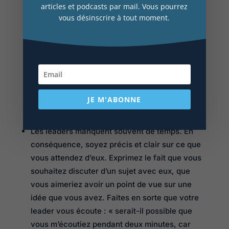
articles et podcasts par mail. Vous pourrez
intentions, mais ils manquent de temps et
vous désinscrire à tout moment.
estiment que leurs fonctions les obligent à tout
résoudre.
Que faire ?
Pour sortir de ces situations, il ne suffit pas de
dire à votre responsable que vous ne voulez pas
JE M'ABONNE
être micro-managé. Voici quelques conseils pour
aller plus loin :
Les leaders manquent souvent de temps. En
conséquence, soyez précis et clair sur ce que
vous attendez d’eux. Exprimez le fait que vous
souhaitez discuter d’un sujet avec eux, que
vous aimeriez avoir un point de vue sur une
idée que vous avez. Faites en sorte que votre
leader vous écoute : « serait-il possible que
vous m’écoutiez pendant deux minutes, car