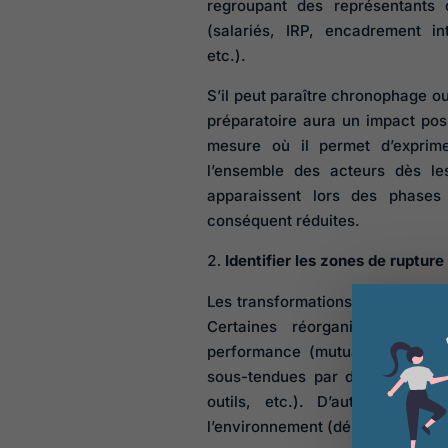
regroupant des représentants 
(salariés, IRP, encadrement i
etc.).
S’il peut paraître chronophage ou 
préparatoire aura un impact posi
mesure où il permet d’exprime
l’ensemble des acteurs dès le
apparaissent lors des phases 
conséquent réduites.
Identifier les zones de rupture
Les transformations organisationn
Certaines réorganisations so
performance (mutualisations, sy
sous-tendues par des mutations
outils, etc.). D’autres encor
l’environnement (déménagement, 