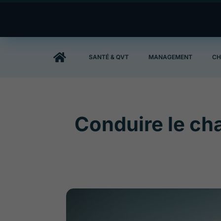

SANTÉ & QVT
MANAGEMENT
CH
Conduire le cha