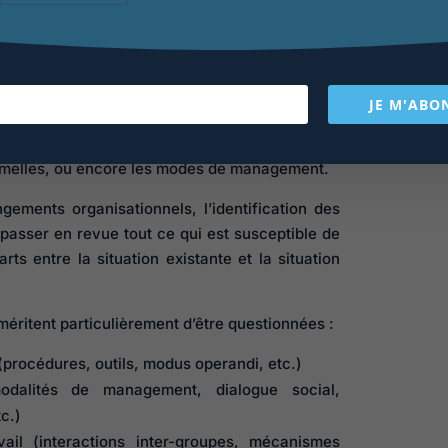
ns, force est de constater que l’aire du
plement les finalités initialement ciblées.
s comme mineurs peuvent ainsi avoir des
d’exemple, la mise en œuvre du télétravail au
JE M'ABO
 conséquences sur les collaborations au sein de
ces, les rythmes de travail, les modalités de
rmelles, ou encore les modes de management.
gements organisationnels, l’identification des
 passer en revue tout ce qui est susceptible de
ts entre la situation existante et la situation
méritent particulièrement d’être questionnées :
 (procédures, outils, modus operandi, etc.)
modalités de management, dialogue social,
c.)
vail (interactions inter-groupes, mécanismes