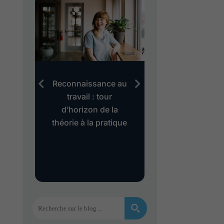
au
Reconnaissance au
Evaluation des 
es
travail : tour
le modèle
d’horizon de la
« Gollac » est
théorie à la pratique
dépassé ?
s
et
es ?