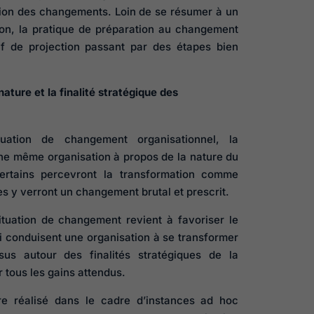
ion des changements. Loin de se résumer à un
on, la pratique de préparation au changement
if de projection passant par des étapes bien
nature et la finalité stratégique des
Harcèlement 
travail : quell
tuation de changement organisationnel, la
actions pour
une même organisation à propos de la nature du
maîtriser les
rtains percevront la transformation comme
conséquence
res y verront un changement brutal et prescrit.
individuelles 
ituation de changement revient à favoriser le
organisationnell
 conduisent une organisation à se transformer
us autour des finalités stratégiques de la
r tous les gains attendus.
tre réalisé dans le cadre d’instances ad hoc