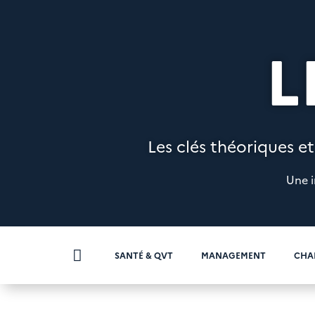
L
Les clés théoriques et
Une i

SANTÉ & QVT
MANAGEMENT
CHA