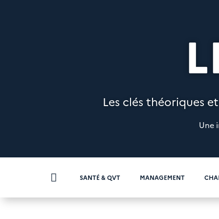
L
Les clés théoriques et
Une i

SANTÉ & QVT
MANAGEMENT
CHA