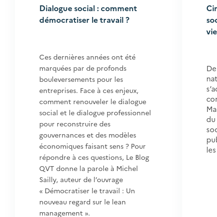
Dialogue social : comment
Ci
démocratiser le travail ?
soc
vie
Ces dernières années ont été
marquées par de profonds
De
na
bouleversements pour les
s’a
entreprises. Face à ces enjeux,
con
comment renouveler le dialogue
Ma
social et le dialogue professionnel
du 
pour reconstruire des
soc
gouvernances et des modèles
pu
économiques faisant sens ? Pour
les
répondre à ces questions, Le Blog
QVT donne la parole à Michel
Sailly, auteur de l’ouvrage
« Démocratiser le travail : Un
nouveau regard sur le lean
management ».