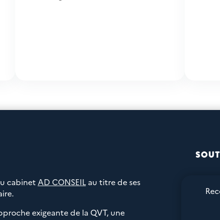
SOUT
du cabinet
AD CONSEIL
au titre de ses
Rec
ire.
pproche exigeante de la QVT, une