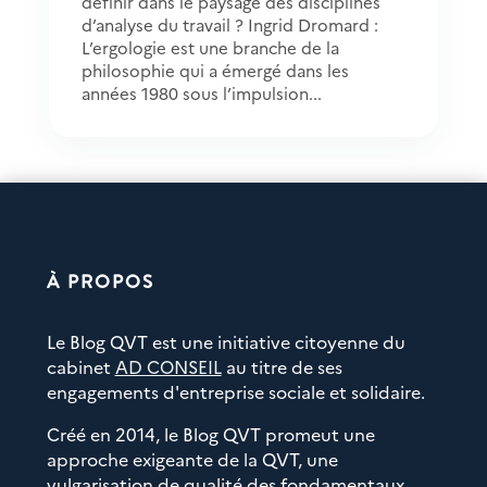
définir dans le paysage des disciplines
d’analyse du travail ? Ingrid Dromard :
L’ergologie est une branche de la
philosophie qui a émergé dans les
années 1980 sous l’impulsion...
À PROPOS
Le Blog QVT est une initiative citoyenne du
cabinet
AD CONSEIL
au titre de ses
engagements d'entreprise sociale et solidaire.
Créé en 2014, le Blog QVT promeut une
approche exigeante de la QVT, une
vulgarisation de qualité des fondamentaux