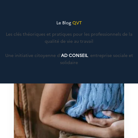
Le Blog
QVT
Les clés théoriques et pratiques pour les professionnels de la
qualité de vie au travail
Une initiative citoyenne d'
AD CONSEIL
, entreprise sociale et
solidaire