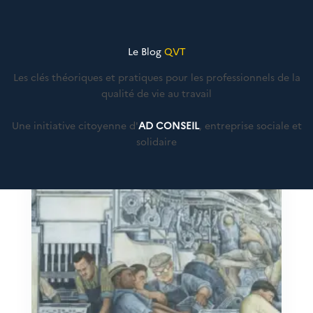
Le Blog
QVT
Les clés théoriques et pratiques pour les professionnels de la
qualité de vie au travail
Une initiative citoyenne d'
AD CONSEIL
, entreprise sociale et
solidaire