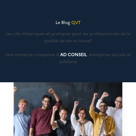
Le Blog
QVT
Les clés théoriques et pratiques pour les professionnels de la
qualité de vie au travail
Une initiative citoyenne d'
AD CONSEIL
, entreprise sociale et
solidaire