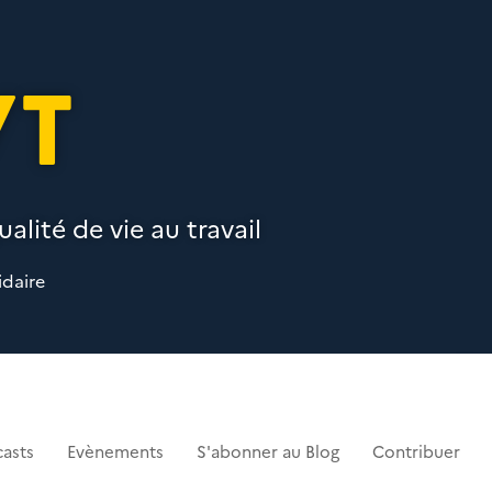
VT
alité de vie au travail
idaire
asts
Evènements
S'abonner au Blog
Contribuer