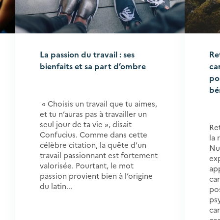
La passion du travail : ses
Re
bienfaits et sa part d’ombre
ca
po
bé
« Choisis un travail que tu aimes,
et tu n’auras pas à travailler un
seul jour de ta vie », disait
Ret
Confucius. Comme dans cette
la
célèbre citation, la quête d’un
Nu
travail passionnant est fortement
ex
valorisée. Pourtant, le mot
ap
passion provient bien à l’origine
car
du latin...
pos
ps
car
ce