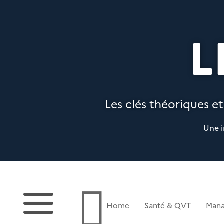
L
Les clés théoriques et
Une i
a

Home
Santé & QVT
Man