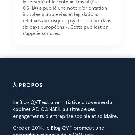
la sécurité et la santé au travail (EU-
OSHA) a publié une note d’orientation
intitulée « Stratégies et législations
relatives aux risques psychosociaux dans
six pays européens ». Cette publication
s’appuie sur une...
À PROPOS
Le Blog QVT est une initiative citoyenne du
cabinet
AD CONSEIL
au titre de ses
engagements d'entreprise sociale et solidaire.
Créé en 2014, le Blog QVT promeut une
approche exigeante de la QVT, une