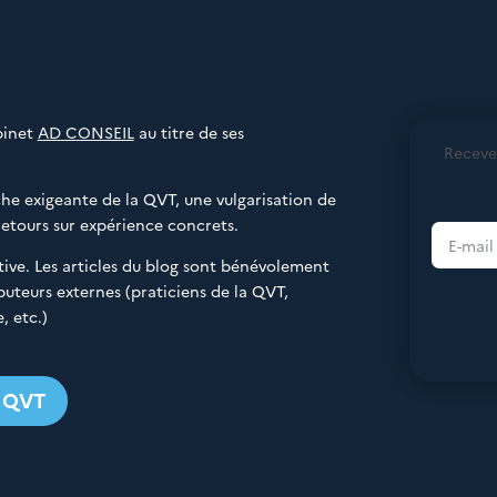
binet
AD CONSEIL
au titre de ses
Receve
e exigeante de la QVT, une vulgarisation de
retours sur expérience concrets.
rative. Les articles du blog sont bénévolement
buteurs externes (praticiens de la QVT,
, etc.)
g QVT