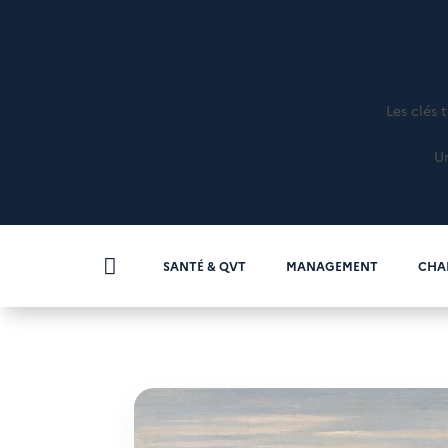
Les clés 
Un

SANTÉ & QVT
MANAGEMENT
CHA