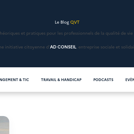
Le Blog
QVT
théoriques et pratiques pour les professionnels de la qualité de vie 
e initiative citoyenne d'
AD CONSEIL
, entreprise sociale et solida
NGEMENT & TIC
TRAVAIL & HANDICAP
PODCASTS
EVÈ