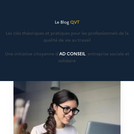
Le Blog
QVT
Les clés théoriques et pratiques pour les professionnels de la
qualité de vie au travail
Une initiative citoyenne d'
AD CONSEIL
, entreprise sociale et
solidaire