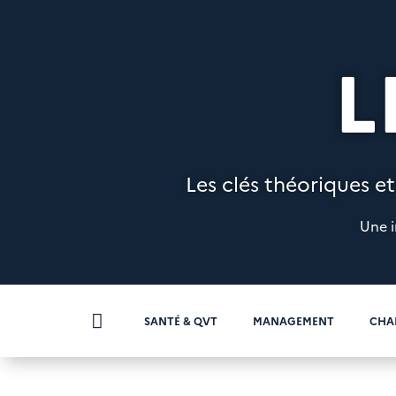
L
Les clés théoriques et
Une i

SANTÉ & QVT
MANAGEMENT
CHA