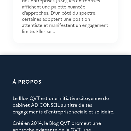
des entreprises (RSE), les entreprises
affichent une palette nuancée
d’approches. D’un côté du spectre,
certaines adoptent une position
attentiste et manifestent un engagement
limité. Elles se...
À PROPOS
Le Blog QVT est une initiative citoyenne du
cabinet
AD CONSEIL
au titre de ses
engagements d'entreprise sociale et solidaire.
Créé en 2014, le Blog QVT promeut une
approche exigeante de la QVT, une