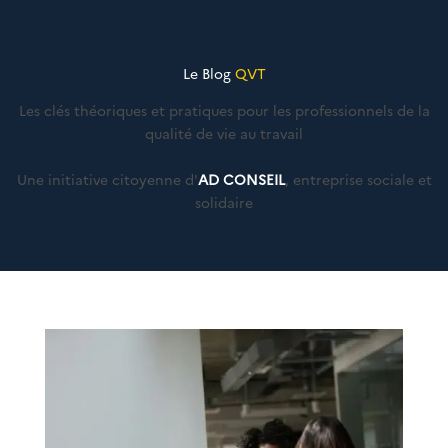
Le Blog
QVT
Les clés théoriques et pratiques pour les professionnels de la
qualité de vie au travail
Une initiative citoyenne d'
AD CONSEIL
, entreprise sociale et
solidaire