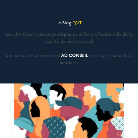
Le Blog
QVT
Les clés théoriques et pratiques pour les professionnels de la
qualité de vie au travail
Une initiative citoyenne d'
AD CONSEIL
, entreprise sociale et
solidaire